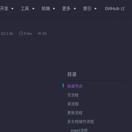
(op
开发
工具
前端
更多
索引
GitHub
2.4k
8.9m
60
目录
协调节点
写流程
读流程
更新流程
多文档操作流程
mget流程