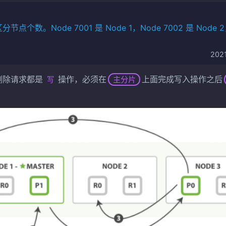
点个数。Node 7001 是 Node 1，Node 7002 是 Node 2
202
删除请求都是
操作，必须在
上面完成写入操作之后
主分片
写