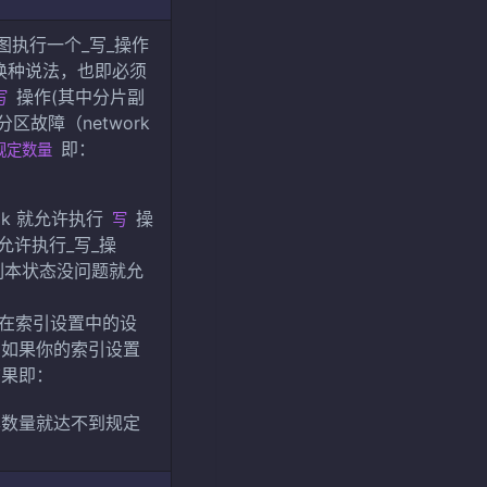
试图执行一个_写_操作
者换种说法，也即必须
操作(其中分片副
写
故障（network
即：
规定数量
k 就允许执行
操
写
许执行_写_操
片副本状态没问题就允
指的是在索引设置中的设
。如果你的索引设置
结果即：
本数量就达不到规定