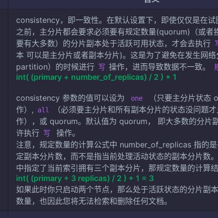
consistency，即一致性。在默认设置下，即使仅仅是在
之前，主分片都会要求必须要有规定数量(quorum)（或
要有大多数）的分片副本处于活跃可用状态，才会去执行
本 可以是主分片或者副本分片)。这是为了避免在发生网络分区
partition）的时候进行
操作，进而导致数据不一致。
写
int( (primary + number_of_replicas) / 2 ) + 1
consistency 参数的值可以设为
（只要主分片状态 o
one
作）,
（必须要主分片和所有副本分片的状态没问题才允
all
作），或 quorum。默认值为 quorum， 即大多数的分
许执行
操作。
写
注意，规定数量的计算公式中 number_of_replicas 
定副本分片数，而不是指当前处理活动状态的副本分片数
中指定了当前索引拥有三个副本分片，那规定数量的计算
int( (primary + 3 replicas) / 2 ) + 1 = 3
如果此时你只启动两个节点，那么处于活跃状态的分片副
数量，也因此您将无法检索和删除任何文档。