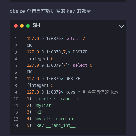
dbsize 查看当前数据库的 key 的数量
127.0
.0.1:637
9
>
select
7
1
2
127.0
.0.1:6379
[
7
]
>
3
(
integer
)
0
4
127.0
.0.1:6379
[
7
]
>
select
0
5
6
127.0
.0.1:637
9
>
7
(
integer
)
5
8
127.0
.0.1:637
9
>
 keys * 
# 查看具体的 key
9
1
)
"counter:__rand_int__"
10
2
)
"mylist"
11
3
)
"k1"
12
4
)
"myset:__rand_int__"
13
5
)
"key:__rand_int__"
14