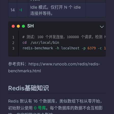
Idle 模式。仅打开 N 个 idle
14
-I
连接并等待。
# 测试：100 个并发连接，100000 个请求，检测 host 为
1
cd
  /usr/local/bin

2
redis-benchmark 
-h
 localhost 
-p
6379
-c
100
-
3
参考资料：https://www.runoob.com/redis/redis-
benchmarks.html
Redis基础知识
Redis 默认有 16 个数据库，类似数组下标从零开始，
初始默认使用
0 号库
。每个数据库的数据不会互相影