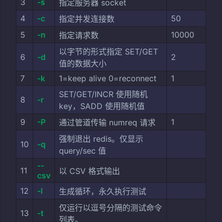
3
-s
指定服务器 socket
4
-c
50
指定并发连接数
5
-n
10000
指定请求数
以字节的形式指定 SET/GET
6
-d
2
值的数据大小
7
-k
1=keep alive 0=reconnect
1
SET/GET/INCR 使用随机
8
-r
key，SADD 使用随机值
9
-P
1
通过管道传输 numreq 请求
强制退出 redis。仅显示
10
-q
query/sec 值
--
11
以 CSV 格式输出
csv
12
-l
生成循环，永久执行测试
仅运行以逗号分隔的测试命令
13
-t
列表。