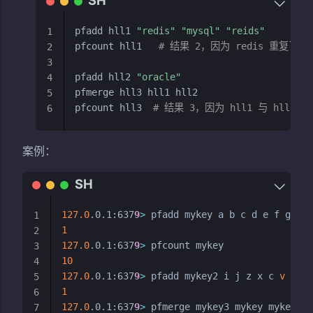
pfadd hll1 
"redis"
"mysql"
"reids"
1
pfcount hll1   
# 结果 2，因为 redis 重复了
2
3
pfadd hll2 
"oracle"
4
pfmerge hll3 hll1 hll2

5
pfcount hll3  
# 结果 3，因为 hll1 与 hll2 
6
案例：
127.0
.0.1:637
9
>
1
1
2
127.0
.0.1:637
9
>
3
10
4
127.0
.0.1:637
9
>
 pfadd mykey2 i j z x c 
v
5
1
6
127.0
.0.1:637
9
>
 pfmerge mykey3 mykey mykey2

7