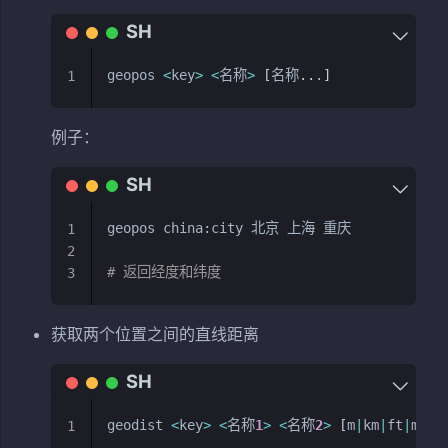
geopos 
<
key
>
<
名称
>
[
名称
..
.
]
1
例子：
geopos china:city 北京 上海 重庆

1
2
# 返回经度和纬度
3
获取两个位置之间的直线距离
geodist 
<
key
>
<
名称
1
>
<
名称
2
>
[
m
|
km
|
ft
|
mi
]
1