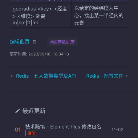
以给定的经纬度为中
georadius <key> <经度
心，找出某一半径内的
> <维度> 距离
m|km|ft|mi
元素
(opens new window)
编辑此页
#缓存数据库
更新时间:
2023/09/18, 16:34:13
←
Redis - 五大数据类型及API
Redis - 配置文件
→
最近更新
技术随笔 - Element Plus 修改包名
01
11-02
原创